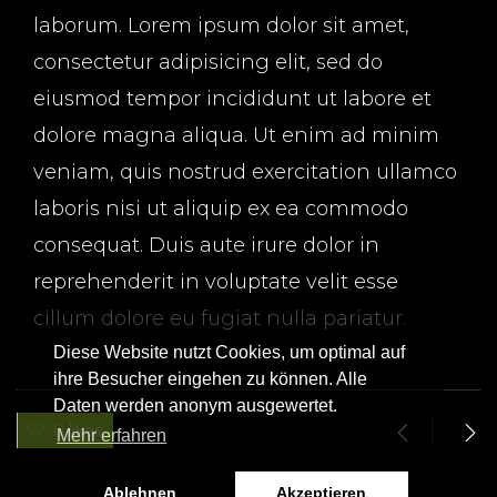
laborum. Lorem ipsum dolor sit amet,
consectetur adipisicing elit, sed do
eiusmod tempor incididunt ut labore et
dolore magna aliqua. Ut enim ad minim
veniam, quis nostrud exercitation ullamco
laboris nisi ut aliquip ex ea commodo
consequat. Duis aute irure dolor in
reprehenderit in voluptate velit esse
cillum dolore eu fugiat nulla pariatur.
Diese Website nutzt Cookies, um optimal auf
ihre Besucher eingehen zu können. Alle
Daten werden anonym ausgewertet.
0 likes
Mehr erfahren
Ablehnen
Akzeptieren